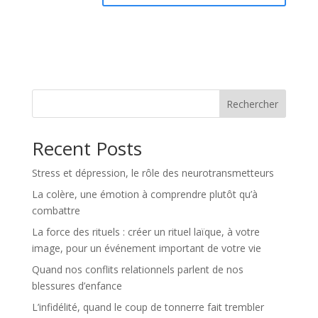
A
l
t
e
r
n
Rechercher
a
t
Recent Posts
i
v
Stress et dépression, le rôle des neurotransmetteurs
e
:
La colère, une émotion à comprendre plutôt qu’à
combattre
La force des rituels : créer un rituel laïque, à votre
image, pour un événement important de votre vie
Quand nos conflits relationnels parlent de nos
blessures d’enfance
L’infidélité, quand le coup de tonnerre fait trembler