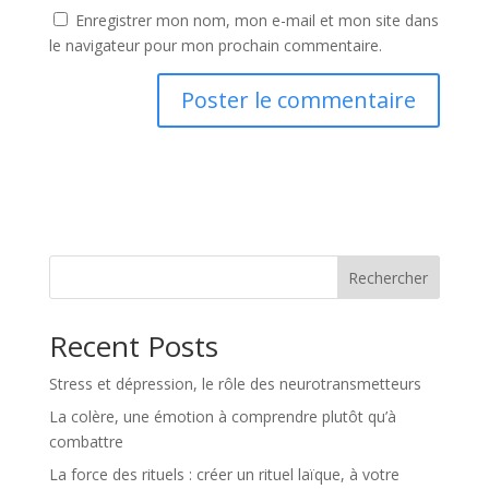
Enregistrer mon nom, mon e-mail et mon site dans
le navigateur pour mon prochain commentaire.
A
l
t
e
r
n
Rechercher
a
t
Recent Posts
i
v
Stress et dépression, le rôle des neurotransmetteurs
e
:
La colère, une émotion à comprendre plutôt qu’à
combattre
La force des rituels : créer un rituel laïque, à votre